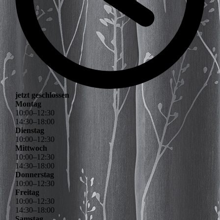
jetzt geschlossen
Montag
10
:
00
–
12
:
30
14
:
30
–
18
:
00
Dienstag
10
:
00
–
12
:
30
Mittwoch
10
:
00
–
12
:
30
14
:
30
–
18
:
00
Donnerstag
10
:
00
–
12
:
30
Freitag
10
:
00
–
12
:
30
14
:
30
–
18
:
00
Samstag