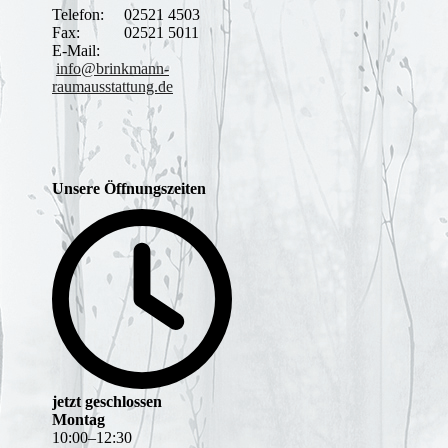
Telefon: 02521 4503
Fax: 02521 5011
E-Mail:
info@brinkmann-
raumausstattung.de
Unsere Öffnungszeiten
jetzt geschlossen
Montag
10
:
00
–
12
:
30