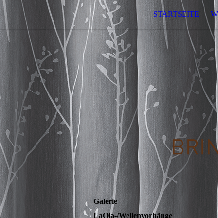
STARTSEITE
W
Galerie
LaOla-/Wellenvorhänge